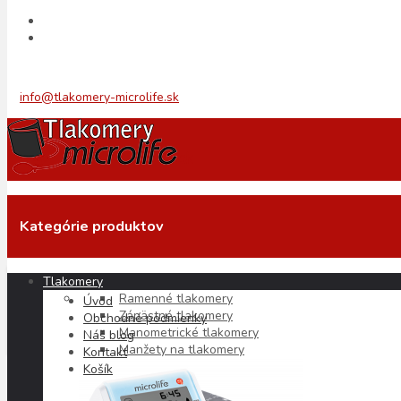
Táto stránka využíva súbory „cookie“
Používaním tejto stránky súhlasíte s naším používaním súborov
„cookie“. Ďalšie informácie o súboroch „cookie“, ktoré používame, a
o tom, ako ich odstrániť alebo zablokovať, nájdete v našom
+421 911 953 484
vyhlásení o súboroch „cookie“.
info@tlakomery-microlife.sk
Rozumiem
Čítať viac
×
Hlavná stránka
/
Teplomery s pevnou špicou
/
Microlife MT 3001 60-sekundový základný teplomer modrý
Kategórie produktov
Teplomery
Tlakomery
Bezdotykové teplomery
Ramenné tlakomery
Úvod
Teplomery s pevnou špicou
Zápästné tlakomery
Obchodné podmienky
Manometrické tlakomery
Náš blog
Teplomery s ohybnou špicou
Manžety na tlakomery
Kontakt
Košík
Filtrovanie produktov