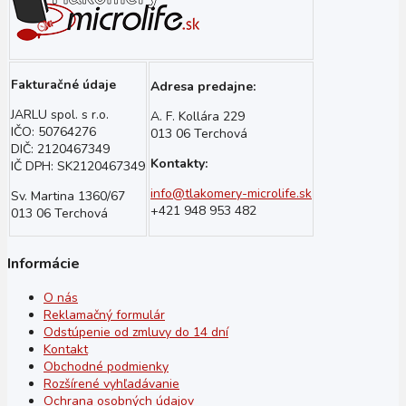
Fakturačné údaje
Adresa predajne:
JARLU spol. s r.o.
A. F. Kollára 229
IČO: 50764276
013 06 Terchová
DIČ: 2120467349
Kontakty:
IČ DPH: SK2120467349
info@tlakomery-microlife.sk
Sv. Martina 1360/67
+421 948 953 482
013 06 Terchová
Informácie
O nás
Reklamačný formulár
Odstúpenie od zmluvy do 14 dní
Kontakt
Obchodné podmienky
Rozšírené vyhľadávanie
Ochrana osobných údajov