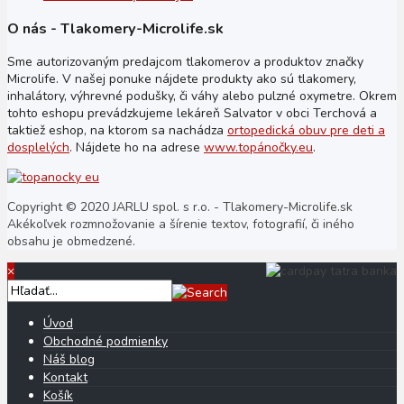
O nás - Tlakomery-Microlife.sk
Sme autorizovaným predajcom tlakomerov a produktov značky
Microlife. V našej ponuke nájdete produkty ako sú tlakomery,
inhalátory, výhrevné podušky, či váhy alebo pulzné oxymetre. Okrem
tohto eshopu prevádzkujeme lekáreň Salvator v obci Terchová a
taktiež eshop, na ktorom sa nachádza
ortopedická obuv pre deti a
dosplelých
. Nájdete ho na adrese
www.topánočky.eu
.
Copyright © 2020 JARLU spol. s r.o. - Tlakomery-Microlife.sk
Akékoľvek rozmnožovanie a šírenie textov, fotografií, či iného
obsahu je obmedzené.
×
Úvod
Obchodné podmienky
Náš blog
Kontakt
Košík